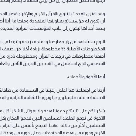
تزكّوا لما حصل الطغيان. إن من يزكّي نفسه لا يشعر بالاستغ
وقد اقترن المبعث النبوي بالقرآن الكريم وبالإقراء فصار 
أن تكون له مؤسساته بعناوينها المتعددة ومنها ما رأينا أ
يتصد أحد لها ليكون إلى جانب المؤسسات القرآنية العديد
اليوم سيشاهد من زار معارضنا والمتحف زيادة وتنوعا في ا
أضفنا مخطوطات في ترجمات القرآن ومخطوطة نادرة من ج
المصحفي الذي استعمل في الهند بين القرنين الثامن والعا
أيها الأخوة والأخوات،
أردنا في اجتماعنا هذا اعلان رغبتنا في الاستفادة من طا
الاستفادة منه تعليميا وروحيا وترويجا للثقافة القرآنية
شكرا لكم على تلبيتكم دعوتنا هذه ولا يفوتني الشكر لكل
الأخوة في تجمع العلماء المسلمين الذين قدموا المكان بكل ا
المسلمين أكثر من دلالة، فهذا التجمع تأسس على التزام ق
الكريم ودوره في نهضة المجتمعات وعلى دوره في وحدة الأ