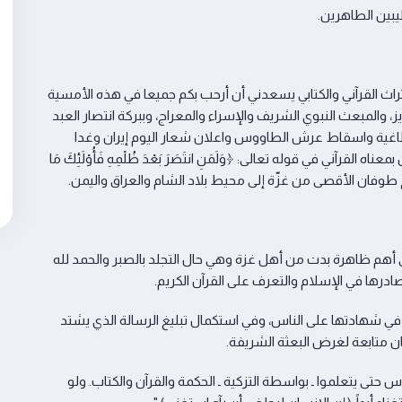
يبين الطاهرين.
ث القرآني والكتابي يسعدني أن أرحب بكم جميعا في هذه الأمسية
ز، والمبعث النبوي الشريف والإسراء والمعراج، وببركة انتصار العبد
لطاغية واسقاط عرش الطاووس واعلان شعار اليوم إيران وغدا
آني في قوله تعالى: ﴿وَلَمَنِ انتَصَرَ بَعْدَ ظُلْمِهِ فَأُوْلَئِكَ مَا
فتح طوفان الأقصى من غزّة إلى محيط بلاد الشام والعراق واليمن.
ى أهم ظاهرة بدت من أهل غزة وهي حال التجلد بالصبر والحمد لله
ادرها في الإسلام والتعرف على القرآن الكريم.
ة في شهادتها على الناس، وفي استكمال تبليغ الرسالة الذي يشتد
ان متابعة لغرض البعثة الشريفة.
س حتى يتعلموا ـ بواسطة التزكية ـ الحكمة والقرآن والكتاب. ولو