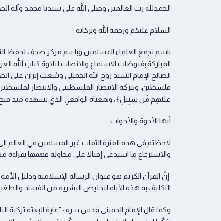
الحمدلله رب العالمين وصلى الله على سيدنا محمد وآله الط
السلام عليكم ورحمة الله وبركاته.
باسم تجمع العلماء المسلمين وباسم مركز صحف لحفظ الترا
المباركة بفيوضات الاستماع والانصات لتلاوة كتاب الله العزي
الصالح الإمام السيد روح الله الخميني وشعب إيران على ا
فلسطين، وببركة الانتصار الفلسطيني والانتصار لفلسطين بمعناه القر
عَلَيْهِم مِّن سَبِيلٍ﴾، وبمعناه الواقعي الذي نشهده منذ 
أيها الأخوة والأخوات
لاحظتم في هذه الفترة التفات غير المسلمين في العالم ال
والاسترجاع ما استدعى إقبالا على محاولة فهمها بقراءة مص
إنّ القرآن الكريم هو عنوان الرسالة الإسلامية ودليل الأم
التكليف به هذه الأيام لتخليص البشرية من الفساد والطغي
وكما قال الإمام الخميني قدس سره : "غاية البعثة تزكية النا