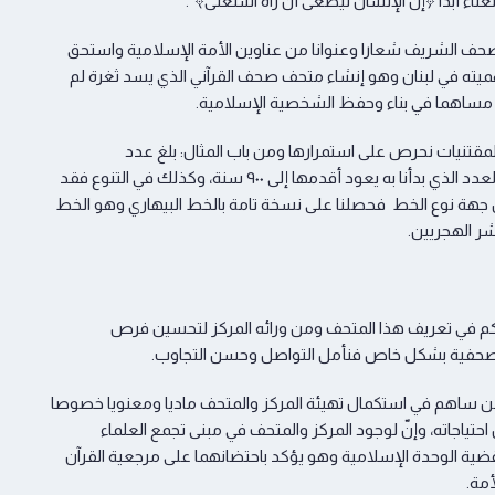
ناء أبداً ﴿إن الإنسان ليطغى أن رآه استغنى﴾".
المصحف الشريف شعارا وعنوانا من عناوين الأمة الإسلامية واستحق
هميته في لبنان وهو إنشاء متحف صحف القرآني الذي يسد ثغرة لم
ة مساهما في بناء وحفظ الشخصية الإسلامية.
لمقتنيات نحرص على استمرارها ومن باب المثال: بلغ عدد
المخطوطات الأصلية 55 مخطوطة بزيادة أكثر من ضعف العدد الذي بدأنا به يعود أقدمها إلى ٩٠٠ سنة، وكذلك في التنوع فقد
هة نوع الخط فحصلنا على نسخة تامة بالخط البيهاري وهو الخط
شر الهجريين.
قاتكم في تعريف هذا المتحف ومن ورائه المركز لتحسين فرص
 والمصحفية بشكل خاص فنأمل التواصل وحسن التجاوب.
 من ساهم في استكمال تهيئة المركز والمتحف ماديا ومعنويا خصوصا
حتياجاته، وإنّ لوجود المركز والمتحف في مبنى تجمع العلماء
ضية الوحدة الإسلامية وهو يؤكد باحتضانهما على مرجعية القرآن
مة.